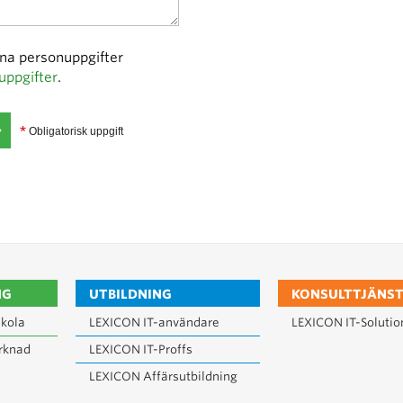
ina personuppgifter
uppgifter
.
*
Obligatorisk uppgift
NG
UTBILDNING
KONSULTTJÄNST
kola
LEXICON IT-användare
LEXICON IT-Solutio
rknad
LEXICON IT-Proffs
LEXICON Affärsutbildning