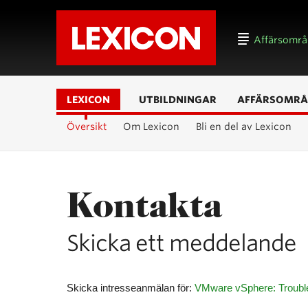
Affärsomr
LEXICON
UTBILDNINGAR
AFFÄRSOMRÅ
Översikt
Om Lexicon
Bli en del av Lexicon
Kontakta
Skicka ett meddelande
Skicka intresseanmälan för:
VMware vSphere: Trouble