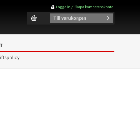
Logga in / Skapa kompetenskonto
Till varukorgen
T
ftspolicy