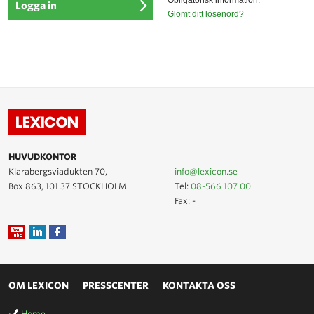
*
Obligatorisk information.
Glömt ditt lösenord?
HUVUDKONTOR
Klarabergsviadukten 70,
info@lexicon.se
Box 863, 101 37 STOCKHOLM
Tel:
08-566 107 00
Fax: -
OM LEXICON
PRESSCENTER
KONTAKTA OSS
Home