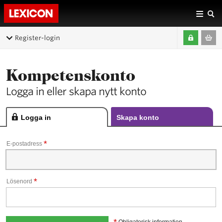
Register-login
Kompetenskonto
Logga in eller skapa nytt konto
Logga in
Skapa konto
*
E-postadress
*
Lösenord