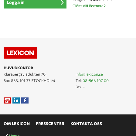
*
Obligatorisk information.
Glömt ditt lösenord?
HUVUDKONTOR
Klarabergsviadukten 70,
info@lexicon.se
Box 863, 101 37 STOCKHOLM
Tel:
08-566 107 00
Fax: -
OM LEXICON
PRESSCENTER
KONTAKTA OSS
Home