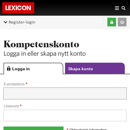
Register-login
Kompetenskonto
Logga in eller skapa nytt konto
Logga in
Skapa konto
*
E-postadress
*
Lösenord