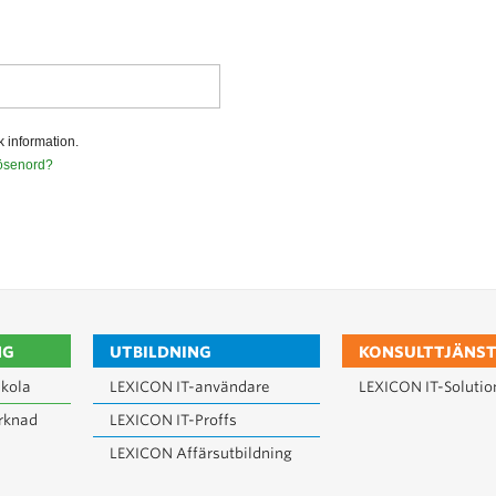
k information.
lösenord?
NG
UTBILDNING
KONSULTTJÄNST
kola
LEXICON IT-användare
LEXICON IT-Solutio
rknad
LEXICON IT-Proffs
LEXICON Affärsutbildning