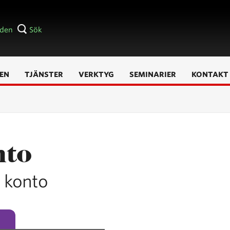
åden
Sök
EN
TJÄNSTER
VERKTYG
SEMINARIER
KONTAKT
nto
t konto