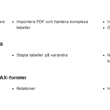
are
Importera PDF och hantera komplexa
I
tabeller
Ö
ll
Stapla tabeller på varandra
N
k
DAX-formler
Relationer
I