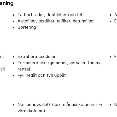
sning
Ta bort rader, dubbletter och fel
A
Autofilter, textfilter, talfilter, datumfilter
E
Sortering
n,
Extrahera textdelar
F
Formatera text (gemener, versaler, trimma,
ill
rensa)
Fyll nedåt och fyll uppåt
När behövs det? (t.ex. månadskolumner →
N
värdekolumn)