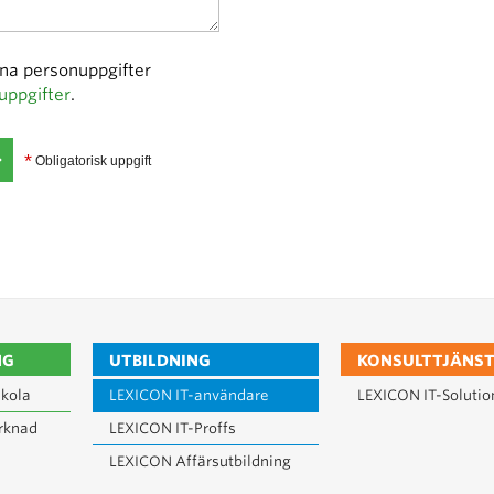
ina personuppgifter
uppgifter
.
*
Obligatorisk uppgift
NG
UTBILDNING
KONSULTTJÄNST
kola
LEXICON IT-användare
LEXICON IT-Solutio
rknad
LEXICON IT-Proffs
LEXICON Affärsutbildning