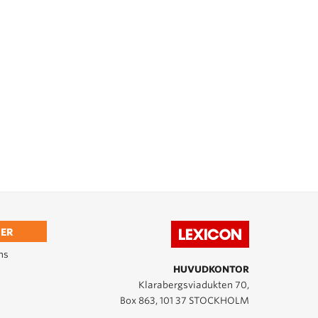
ER
ns
HUVUDKONTOR
Klarabergsviadukten 70,
Box 863, 101 37 STOCKHOLM