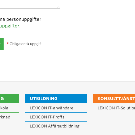
ina personuppgifter
uppgifter
.
*
Obligatorisk uppgift
NG
UTBILDNING
KONSULTTJÄNST
kola
LEXICON IT-användare
LEXICON IT-Solutio
rknad
LEXICON IT-Proffs
LEXICON Affärsutbildning