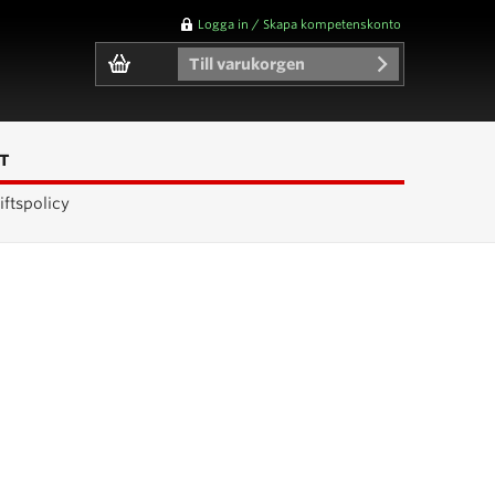
Logga in / Skapa kompetenskonto
Till varukorgen
T
ftspolicy