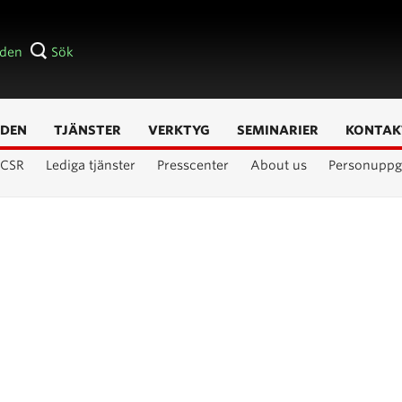
åden
Sök
DEN
TJÄNSTER
VERKTYG
SEMINARIER
KONTAK
CSR
Lediga tjänster
Presscenter
About us
Personuppgi