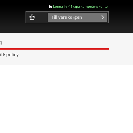
Logga in / Skapa kompetenskonto
Till varukorgen
T
ftspolicy