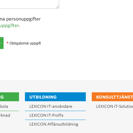
ina personuppgifter
uppgifter
.
*
Obligatorisk uppgift
NG
UTBILDNING
KONSULTTJÄNST
kola
LEXICON IT-användare
LEXICON IT-Solutio
rknad
LEXICON IT-Proffs
LEXICON Affärsutbildning