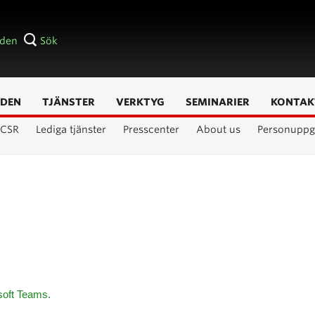
åden
Sök
DEN
TJÄNSTER
VERKTYG
SEMINARIER
KONTAK
CSR
Lediga tjänster
Presscenter
About us
Personuppgi
oft Teams.