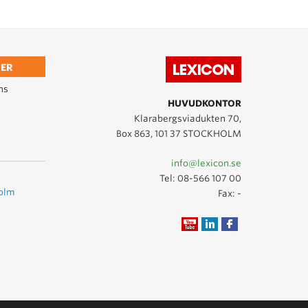
ER
ns
HUVUDKONTOR
Klarabergsviadukten 70,
Box 863, 101 37 STOCKHOLM
info@lexicon.se
Tel:
08-566 107 00
holm
Fax: -