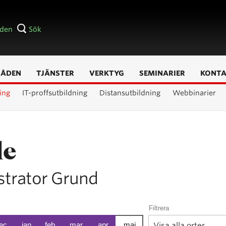
åden
Sök
RÅDEN
TJÄNSTER
VERKTYG
SEMINARIER
KONT
ing
IT-proffsutbildning
Distansutbildning
Webbinarier
le
ustrator Grund
Filtrera
ec
jan
feb
mar
apr
maj