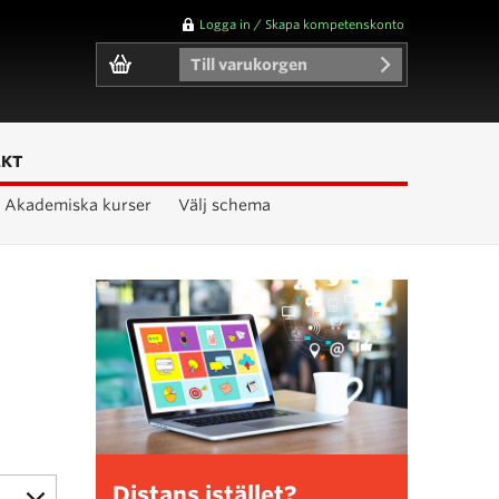
Logga in / Skapa kompetenskonto
Till varukorgen
AKT
Akademiska kurser
Välj schema
Distans istället?