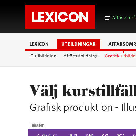
Affärsomr
LEXICON
UTBILDNINGAR
AFFÄRSOM
IT-utbildning
Affärsutbildning
Grafisk utbildn
Välj kurstillfäl
Grafisk produktion - Ill
Tillfällen
2026/2027
aug
sep
okt
nov
d