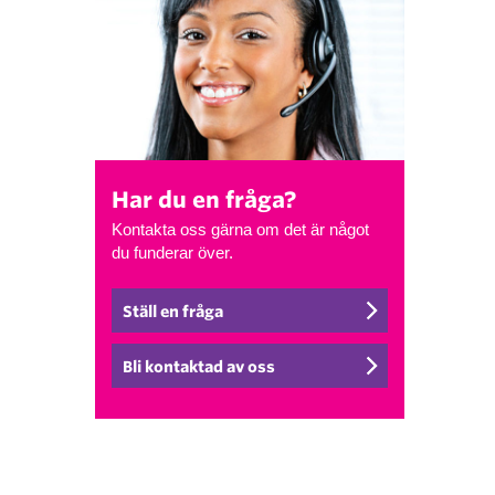
Har du en fråga?
Kontakta oss gärna om det är något
du funderar över.
Ställ en fråga
Bli kontaktad av oss