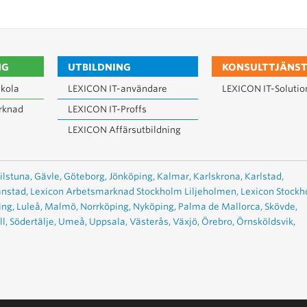
NG
UTBILDNING
KONSULTTJÄNST
kola
LEXICON IT-användare
LEXICON IT-Solutio
rknad
LEXICON IT-Proffs
LEXICON Affärsutbildning
ilstuna,
Gävle,
Göteborg,
Jönköping,
Kalmar,
Karlskrona,
Karlstad,
anstad,
Lexicon Arbetsmarknad Stockholm Liljeholmen,
Lexicon Stock
ing,
Luleå,
Malmö,
Norrköping,
Nyköping,
Palma de Mallorca,
Skövde,
l,
Södertälje,
Umeå,
Uppsala,
Västerås,
Växjö,
Örebro,
Örnsköldsvik,