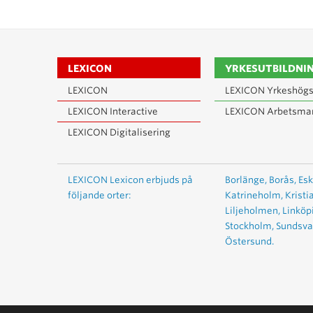
LEXICON
YRKESUTBILDNI
LEXICON
LEXICON Yrkeshögs
LEXICON Interactive
LEXICON Arbetsma
LEXICON Digitalisering
LEXICON Lexicon erbjuds på
Borlänge,
Borås,
Esk
följande orter:
Katrineholm,
Kristi
Liljeholmen,
Linköp
Stockholm,
Sundsval
Östersund.