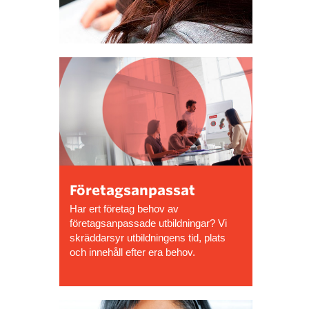
Företagsanpassat
Har ert företag behov av
företagsanpassade utbildningar? Vi
skräddarsyr utbildningens tid, plats
och innehåll efter era behov.