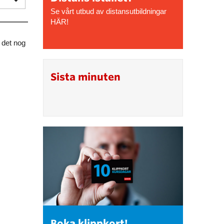
Se vårt utbud av distansutbildningar
HÄR!
s det nog
Sista minuten
Boka klippkort!