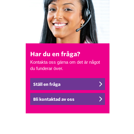
Har du en fråga?
Kontakta oss gärna om det är något
du funderar över.
Ställ en fråga
Bli kontaktad av oss