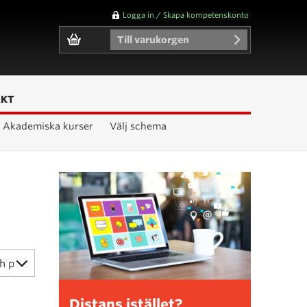
Logga in / Skapa kompetenskonto
Till varukorgen
AKT
Akademiska kurser
Välj schema
Distans istället?