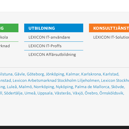
NG
UTBILDNING
KONSULTTJÄNST
kola
LEXICON IT-användare
LEXICON IT-Solutio
rknad
LEXICON IT-Proffs
LEXICON Affärsutbildning
ilstuna,
Gävle,
Göteborg,
Jönköping,
Kalmar,
Karlskrona,
Karlstad,
anstad,
Lexicon Arbetsmarknad Stockholm Liljeholmen,
Lexicon Stock
ing,
Luleå,
Malmö,
Norrköping,
Nyköping,
Palma de Mallorca,
Skövde,
l,
Södertälje,
Umeå,
Uppsala,
Västerås,
Växjö,
Örebro,
Örnsköldsvik,