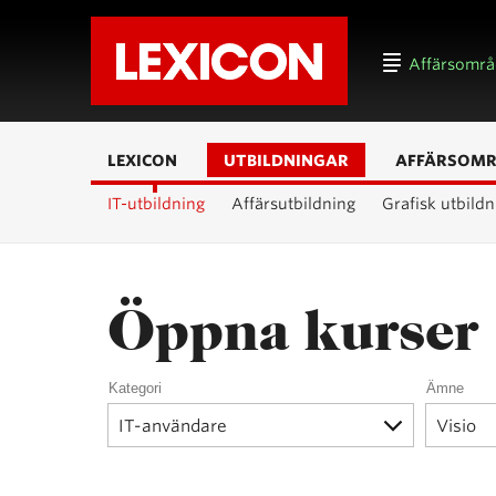
Affärsomr
LEXICON
UTBILDNINGAR
AFFÄRSOM
IT-utbildning
Affärsutbildning
Grafisk utbildn
Öppna kurser
Kategori
Ämne