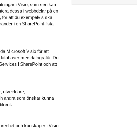
itningar i Visio, som sen kan
entera dessa i webbdelar på en
 för att du exempelvis ska
händer i en SharePoint-lista
a Microsoft Visio för att
r databaser med datagrafik. Du
 Services i SharePoint och att
, utvecklare,
och andra som önskar kunna
ilrent.
farenhet och kunskaper i Visio