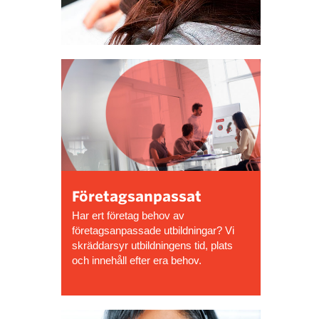
Företagsanpassat
Har ert företag behov av
företagsanpassade utbildningar? Vi
skräddarsyr utbildningens tid, plats
och innehåll efter era behov.