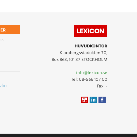
ER
ns
HUVUDKONTOR
Klarabergsviadukten 70,
Box 863, 101 37 STOCKHOLM
info@lexicon.se
Tel:
08-566 107 00
holm
Fax: -