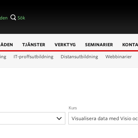
åden
Sök
RÅDEN
TJÄNSTER
VERKTYG
SEMINARIER
KONT
ing
IT-proffsutbildning
Distansutbildning
Webbinarier
Kurs