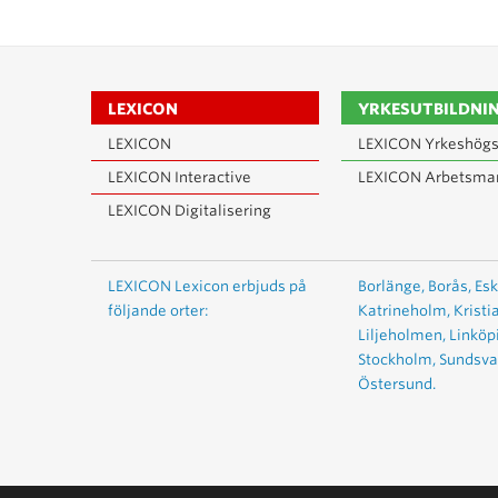
LEXICON
YRKESUTBILDNI
LEXICON
LEXICON Yrkeshögs
LEXICON Interactive
LEXICON Arbetsma
LEXICON Digitalisering
LEXICON Lexicon erbjuds på
Borlänge,
Borås,
Esk
följande orter:
Katrineholm,
Kristi
Liljeholmen,
Linköp
Stockholm,
Sundsval
Östersund.