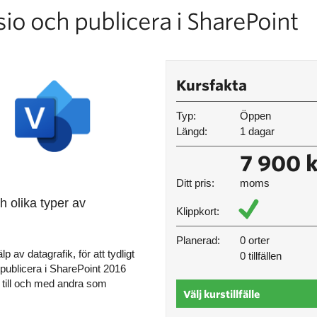
io och publicera i SharePoint
Kursfakta
Typ:
Öppen
Längd:
1 dagar
7 900 k
Ditt pris:
moms
ch olika typer av
Klippkort:
Planerad:
0 orter
 av datagrafik, för att tydligt
0 tillfällen
publicera i SharePoint 2016
 - till och med andra som
Välj kurstillfälle