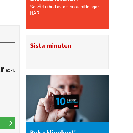
Se vårt utbud av distansutbildningar
HÄR!
Sista minuten
r
exkl.
Boka klippkort!