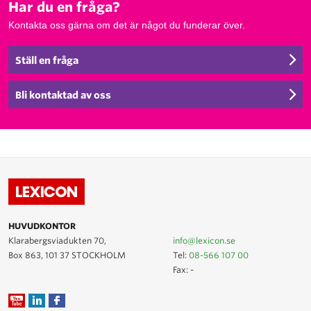
Har du en fråga?
Kontakta oss gärna om det är något du funderar över.
Ställ en fråga
Bli kontaktad av oss
HUVUDKONTOR
Klarabergsviadukten 70,
info@lexicon.se
Box 863, 101 37 STOCKHOLM
Tel:
08-566 107 00
Fax: -