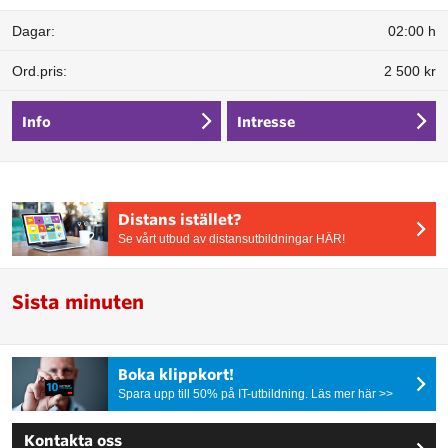
02:00 h
2 500 kr
Info
Intresse
Distans istället?
Se vårt utbud av distansutbildningar HÄR!
Sista minuten
Boka klippkort!
Spara upp till 50% på IT-utbildning. Läs mer här >>
Kontakta oss