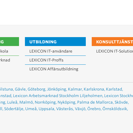
NG
UTBILDNING
KONSULTTJÄNST
kola
LEXICON IT-användare
LEXICON IT-Solutio
rknad
LEXICON IT-Proffs
LEXICON Affärsutbildning
ilstuna,
Gävle,
Göteborg,
Jönköping,
Kalmar,
Karlskrona,
Karlstad,
anstad,
Lexicon Arbetsmarknad Stockholm Liljeholmen,
Lexicon Stock
ing,
Luleå,
Malmö,
Norrköping,
Nyköping,
Palma de Mallorca,
Skövde,
l,
Södertälje,
Umeå,
Uppsala,
Västerås,
Växjö,
Örebro,
Örnsköldsvik,