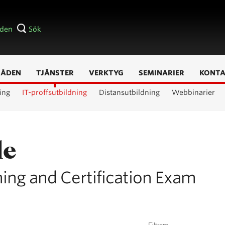
åden
Sök
RÅDEN
TJÄNSTER
VERKTYG
SEMINARIER
KONT
ing
IT-proffsutbildning
Distansutbildning
Webbinarier
le
ning and Certification Exam