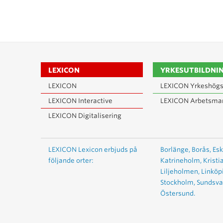
LEXICON
YRKESUTBILDNI
LEXICON
LEXICON Yrkeshögs
LEXICON Interactive
LEXICON Arbetsma
LEXICON Digitalisering
LEXICON Lexicon erbjuds på
Borlänge,
Borås,
Esk
följande orter:
Katrineholm,
Kristi
Liljeholmen,
Linköp
Stockholm,
Sundsval
Östersund.