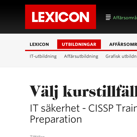
Affärsomr
LEXICON
UTBILDNINGAR
AFFÄRSOM
IT-utbildning
Affärsutbildning
Grafisk utbildn
Välj kurstillfäl
IT säkerhet - CISSP Trai
Preparation