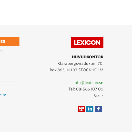
ER
ns
HUVUDKONTOR
Klarabergsviadukten 70,
Box 863, 101 37 STOCKHOLM
info@lexicon.se
Tel:
08-566 107 00
holm
Fax: -