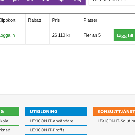
Klippkort
Rabatt
Pris
Platser
Logga in
26 110 kr
Fler än 5
Lägg till
NG
UTBILDNING
KONSULTTJÄNST
kola
LEXICON IT-användare
LEXICON IT-Solutio
rknad
LEXICON IT-Proffs