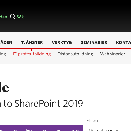
åden
Sök
RÅDEN
TJÄNSTER
VERKTYG
SEMINARIER
KONT
ing
IT-proffsutbildning
Distansutbildning
Webbinarier
le
n to SharePoint 2019
Filtrera
ec
jan
feb
mar
apr
maj