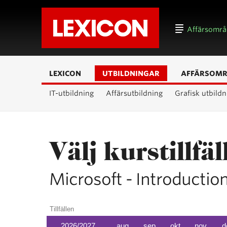
Affärsomr
LEXICON
UTBILDNINGAR
AFFÄRSOM
IT-utbildning
Affärsutbildning
Grafisk utbildn
Välj kurstillfäl
Microsoft - Introductio
Tillfällen
2026/2027
aug
sep
okt
nov
d