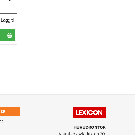
Lägg till
ER
ns
HUVUDKONTOR
Klarabergsviadukten 70,