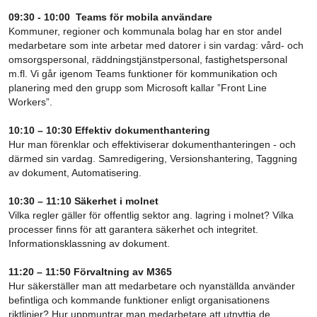
09:30 - 10:00 Teams för mobila användare
Kommuner, regioner och kommunala bolag har en stor andel
medarbetare som inte arbetar med datorer i sin vardag: vård- och
omsorgspersonal, räddningstjänstpersonal, fastighetspersonal
m.fl. Vi går igenom Teams funktioner för kommunikation och
planering med den grupp som M
icrosoft kallar ”Front
Line
Workers”.
10:10 – 10:30 Effektiv dokumenthantering
Hur man förenklar och effektiviserar dokumenthanteringen - och
därmed sin vardag. Samredigering, Versionshantering, Taggning
av dokument, Automatisering.
10:30 – 11:10 Säkerhet i molnet
Vilka regler gäller för offentlig sektor ang. lagring i molnet? Vilka
processer finns för att garantera säkerhet och integritet.
Informationsklassning av dokument.
11:20 – 11:50 Förvaltning av M365
Hur säkerställer man att medarbetare och nyanställda använder
befintliga och kommande funktioner enligt organisationens
riktlinjer? Hur uppmuntrar man medarbetare att utnyttja de