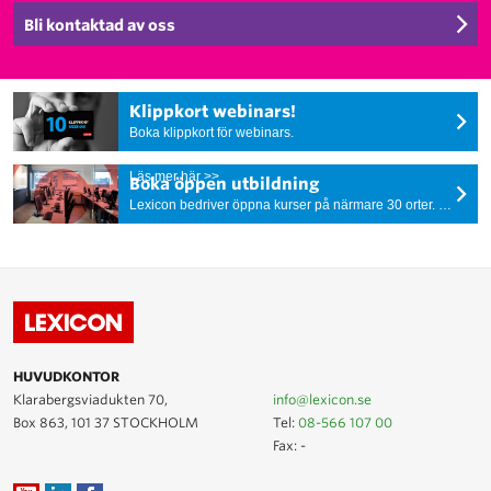
Bli kontaktad av oss
Klippkort webinars!
Boka klippkort för webinars.
Läs mer här >>
Boka öppen utbildning
Lexicon bedriver öppna kurser på närmare 30 orter. Vi erbjuder öppna lärarledda kurser såväl som e-learning och webinarium.
HUVUDKONTOR
Klarabergsviadukten 70,
info@lexicon.se
Box 863, 101 37 STOCKHOLM
Tel:
08-566 107 00
Fax: -