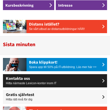
Kursbeskrivning
Intresse
Distans istället?
Se vårt utbud av distansutbildningar HÄR!
Sista minuten
Boka klippkort!
Spara upp till 50% på IT-utbildning. Läs mer här >>
Kontakta oss
Hitta närmaste Lexicon-kontor inom IT
Gratis självtest
Hitta rätt nivå för dig