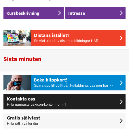
Kursbeskrivning
Intresse
Distans istället?
Se vårt utbud av distansutbildningar HÄR!
Sista minuten
Boka klippkort!
Spara upp till 50% på IT-utbildning. Läs mer här >>
Kontakta oss
Hitta närmaste Lexicon-kontor inom IT
Gratis självtest
Hitta rätt nivå för dig