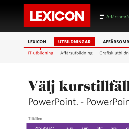
Affärsomr
LEXICON
UTBILDNINGAR
AFFÄRSOM
IT-utbildning
Affärsutbildning
Grafisk utbildn
Välj kurstillfäl
PowerPoint. - PowerPoin
Tillfällen
2026/2027
aug
sep
okt
nov
d