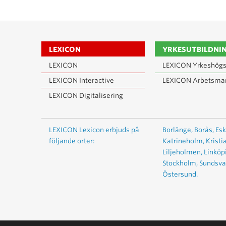
LEXICON
YRKESUTBILDNI
LEXICON
LEXICON Yrkeshögs
LEXICON Interactive
LEXICON Arbetsma
LEXICON Digitalisering
LEXICON Lexicon erbjuds på
Borlänge,
Borås,
Esk
följande orter:
Katrineholm,
Kristi
Liljeholmen,
Linköp
Stockholm,
Sundsval
Östersund.