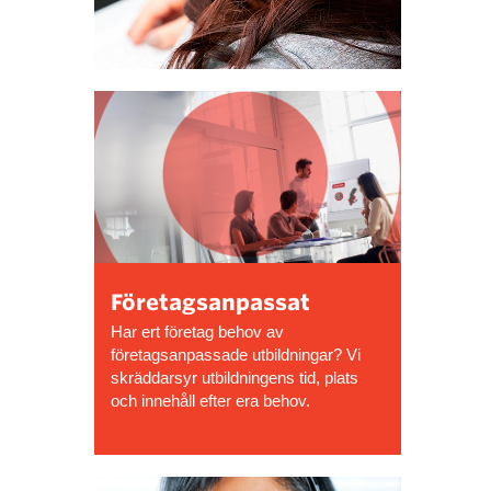
Företagsanpassat
Har ert företag behov av
företagsanpassade utbildningar? Vi
skräddarsyr utbildningens tid, plats
och innehåll efter era behov.