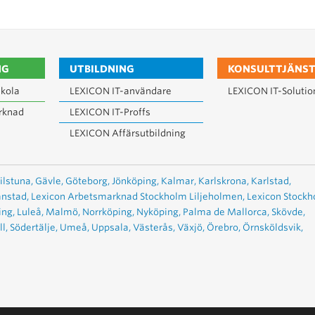
NG
UTBILDNING
KONSULTTJÄNST
kola
LEXICON IT-användare
LEXICON IT-Solutio
rknad
LEXICON IT-Proffs
LEXICON Affärsutbildning
ilstuna,
Gävle,
Göteborg,
Jönköping,
Kalmar,
Karlskrona,
Karlstad,
anstad,
Lexicon Arbetsmarknad Stockholm Liljeholmen,
Lexicon Stock
ing,
Luleå,
Malmö,
Norrköping,
Nyköping,
Palma de Mallorca,
Skövde,
l,
Södertälje,
Umeå,
Uppsala,
Västerås,
Växjö,
Örebro,
Örnsköldsvik,