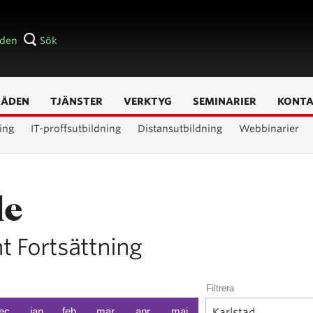
åden
Sök
RÅDEN
TJÄNSTER
VERKTYG
SEMINARIER
KONT
ing
IT-proffsutbildning
Distansutbildning
Webbinarier
le
t Fortsättning
Filtrera
ec
jan
feb
mar
apr
maj