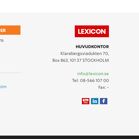
ER
ns
HUVUDKONTOR
Klarabergsviadukten 70,
Box 863, 101 37 STOCKHOLM
info@lexicon.se
Tel:
08-566 107 00
holm
Fax: -