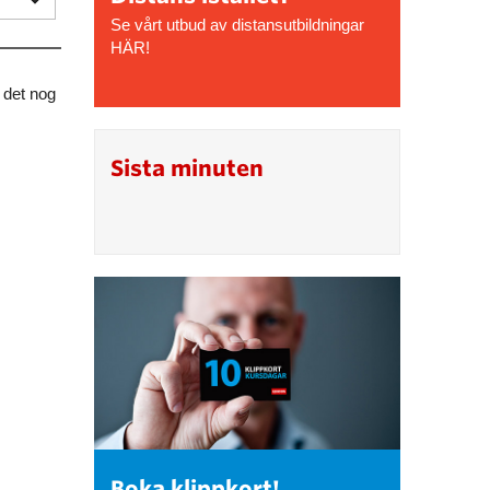
Se vårt utbud av distansutbildningar
HÄR!
s det nog
Sista minuten
Boka klippkort!