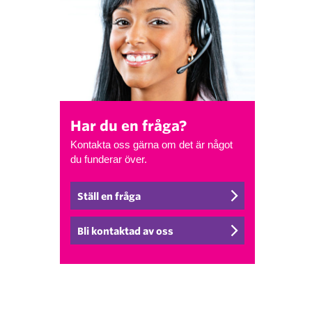
Har du en fråga?
Kontakta oss gärna om det är något
du funderar över.
Ställ en fråga
Bli kontaktad av oss