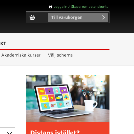
Logga in / Skapa kompetenskonto
Till varukorgen
AKT
Akademiska kurser
Välj schema
Distans istället?