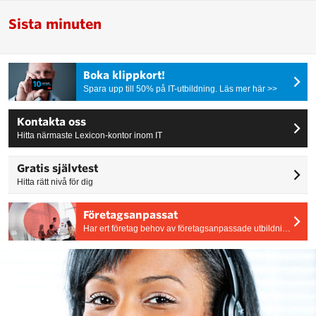
Sista minuten
Boka klippkort!
Spara upp till 50% på IT-utbildning. Läs mer här >>
Kontakta oss
Hitta närmaste Lexicon-kontor inom IT
Gratis självtest
Hitta rätt nivå för dig
Företagsanpassat
Har ert företag behov av företagsanpassade utbildningar? Vi skräddarsyr utbildningens tid, plats och innehåll efter era behov.