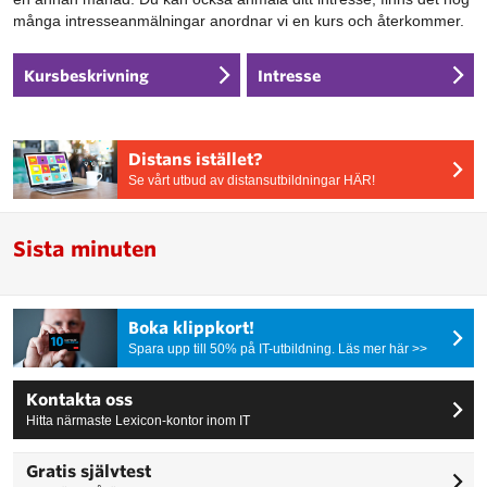
många intresseanmälningar anordnar vi en kurs och återkommer.
Kursbeskrivning
Intresse
Distans istället?
Se vårt utbud av distansutbildningar HÄR!
Sista minuten
Boka klippkort!
Spara upp till 50% på IT-utbildning. Läs mer här >>
Kontakta oss
Hitta närmaste Lexicon-kontor inom IT
Gratis självtest