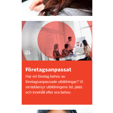
Företagsanpassat
Har ert företag behov av
företagsanpassade utbildningar? Vi
skräddarsyr utbildningens tid, plats
och innehåll efter era behov.