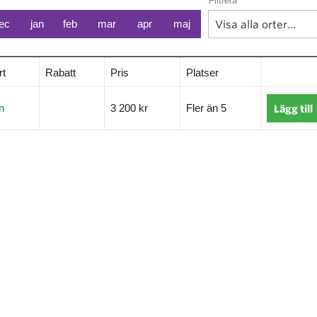
Filtrera
ec
jan
feb
mar
apr
maj
rt
Rabatt
Pris
Platser
n
3 200 kr
Fler än 5
Lägg till