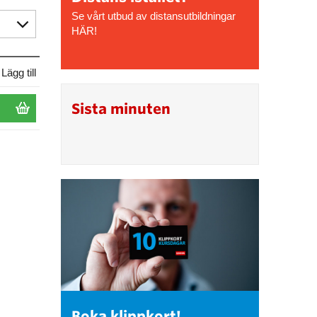
Se vårt utbud av distansutbildningar
HÄR!
Lägg till
Sista minuten
Boka klippkort!