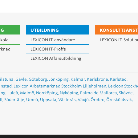
NG
UTBILDNING
KONSULTTJÄNST
kola
LEXICON IT-användare
LEXICON IT-Solutio
rknad
LEXICON IT-Proffs
LEXICON Affärsutbildning
ilstuna,
Gävle,
Göteborg,
Jönköping,
Kalmar,
Karlskrona,
Karlstad,
anstad,
Lexicon Arbetsmarknad Stockholm Liljeholmen,
Lexicon Stock
ing,
Luleå,
Malmö,
Norrköping,
Nyköping,
Palma de Mallorca,
Skövde,
l,
Södertälje,
Umeå,
Uppsala,
Västerås,
Växjö,
Örebro,
Örnsköldsvik,