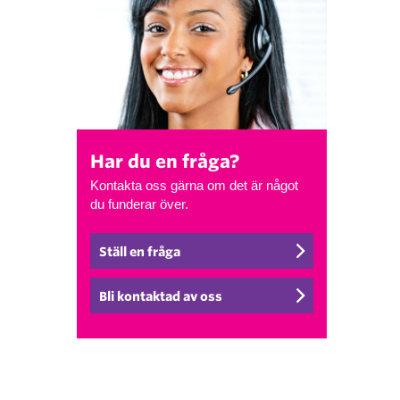
Har du en fråga?
Kontakta oss gärna om det är något
du funderar över.
Ställ en fråga
Bli kontaktad av oss