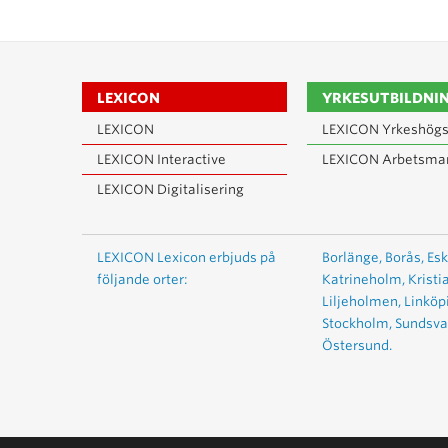
LEXICON
YRKESUTBILDNI
LEXICON
LEXICON Yrkeshögs
LEXICON Interactive
LEXICON Arbetsma
LEXICON Digitalisering
LEXICON Lexicon erbjuds på
Borlänge,
Borås,
Esk
följande orter:
Katrineholm,
Kristi
Liljeholmen,
Linköp
Stockholm,
Sundsval
Östersund.