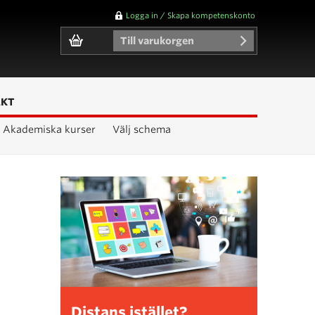
Logga in / Skapa kompetenskonto
Till varukorgen
AKT
Akademiska kurser
Välj schema
Distans istället?