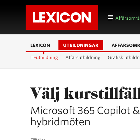
Affärsomr
LEXICON
UTBILDNINGAR
AFFÄRSOM
IT-utbildning
Affärsutbildning
Grafisk utbildn
Välj kurstillfäl
Microsoft 365 Copilot 
hybridmöten