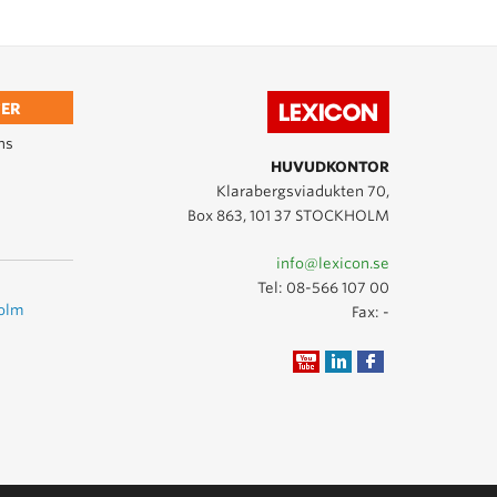
ER
ns
HUVUDKONTOR
Klarabergsviadukten 70,
Box 863, 101 37 STOCKHOLM
info@lexicon.se
Tel:
08-566 107 00
holm
Fax: -