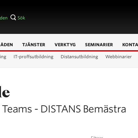
åden
Sök
RÅDEN
TJÄNSTER
VERKTYG
SEMINARIER
KONT
ing
IT-proffsutbildning
Distansutbildning
Webbinarier
le
& Teams - DISTANS Bemästra