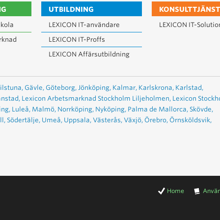
NG
UTBILDNING
KONSULTTJÄNST
kola
LEXICON IT-användare
LEXICON IT-Solutio
rknad
LEXICON IT-Proffs
LEXICON Affärsutbildning
ilstuna,
Gävle,
Göteborg,
Jönköping,
Kalmar,
Karlskrona,
Karlstad,
anstad,
Lexicon Arbetsmarknad Stockholm Liljeholmen,
Lexicon Stock
ing,
Luleå,
Malmö,
Norrköping,
Nyköping,
Palma de Mallorca,
Skövde,
l,
Södertälje,
Umeå,
Uppsala,
Västerås,
Växjö,
Örebro,
Örnsköldsvik,
Home
Använ