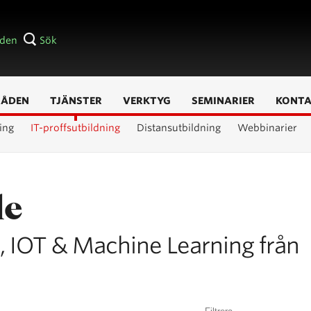
åden
Sök
RÅDEN
TJÄNSTER
VERKTYG
SEMINARIER
KONT
ing
IT-proffsutbildning
Distansutbildning
Webbinarier
le
 AI, IOT & Machine Learning från