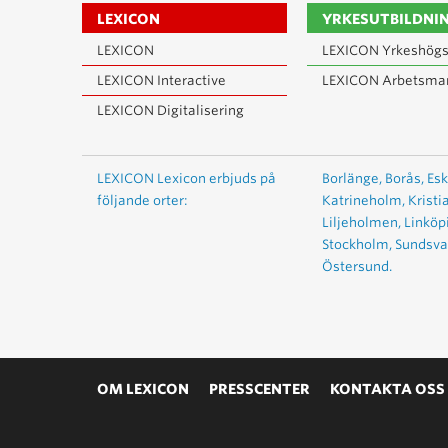
LEXICON
YRKESUTBILDNI
LEXICON
LEXICON Yrkeshögs
LEXICON Interactive
LEXICON Arbetsma
LEXICON Digitalisering
LEXICON Lexicon erbjuds på
Borlänge,
Borås,
Esk
följande orter:
Katrineholm,
Kristi
Liljeholmen,
Linköp
Stockholm,
Sundsval
Östersund.
OM LEXICON
PRESSCENTER
KONTAKTA OSS