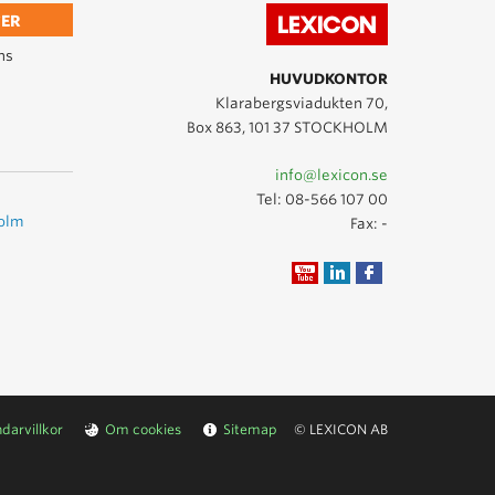
ER
ns
HUVUDKONTOR
Klarabergsviadukten 70,
Box 863, 101 37 STOCKHOLM
info@lexicon.se
Tel:
08-566 107 00
holm
Fax: -
darvillkor
Om cookies
Sitemap
© LEXICON AB