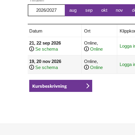
Tillfällen
2026/2027
aug
sep
okt
nov
d
Datum
Ort
Klippkor
21, 22 sep 2026
Online,
Logga i
Se schema
Online
19, 20 nov 2026
Online,
Logga i
Se schema
Online
Kursbeskrivning