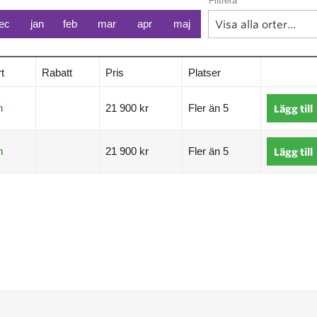
Filtrera
ec
jan
feb
mar
apr
maj
t
Rabatt
Pris
Platser
n
21 900 kr
Fler än 5
Lägg till
n
21 900 kr
Fler än 5
Lägg till