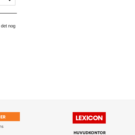
s det nog
ER
ns
HUVUDKONTOR