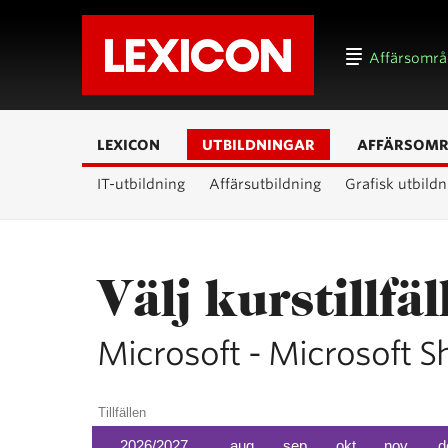
Affärsomr
LEXICON
UTBILDNINGAR
AFFÄRSOM
IT-utbildning
Affärsutbildning
Grafisk utbildn
Välj kurstillfäl
Microsoft - Microsoft S
Tillfällen
2026/2027
aug
sep
okt
nov
d