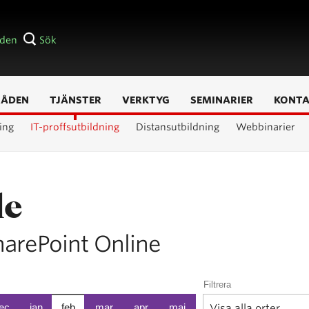
åden
Sök
RÅDEN
TJÄNSTER
VERKTYG
SEMINARIER
KONT
ing
IT-proffsutbildning
Distansutbildning
Webbinarier
le
harePoint Online
Filtrera
ec
jan
feb
mar
apr
maj