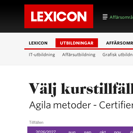
Affärsomr
LEXICON
UTBILDNINGAR
AFFÄRSOM
IT-utbildning
Affärsutbildning
Grafisk utbildn
Välj kurstillfäl
Agila metoder - Certif
Tillfällen
2026/2027
aug
sep
okt
nov
d