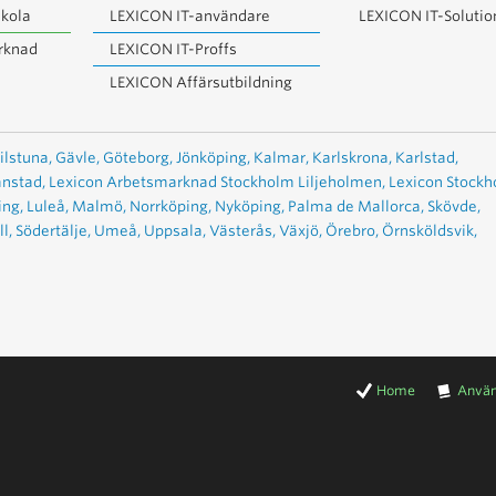
kola
LEXICON IT-användare
LEXICON IT-Solutio
rknad
LEXICON IT-Proffs
LEXICON Affärsutbildning
ilstuna,
Gävle,
Göteborg,
Jönköping,
Kalmar,
Karlskrona,
Karlstad,
anstad,
Lexicon Arbetsmarknad Stockholm Liljeholmen,
Lexicon Stock
ing,
Luleå,
Malmö,
Norrköping,
Nyköping,
Palma de Mallorca,
Skövde,
l,
Södertälje,
Umeå,
Uppsala,
Västerås,
Växjö,
Örebro,
Örnsköldsvik,
Home
Använ