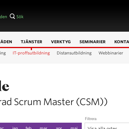
åden
Sök
RÅDEN
TJÄNSTER
VERKTYG
SEMINARIER
KONT
ing
IT-proffsutbildning
Distansutbildning
Webbinarier
le
ierad Scrum Master (CSM))
Filtrera
ec
jan
feb
mar
apr
maj