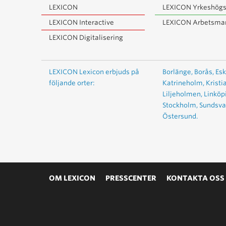
LEXICON
LEXICON Yrkeshögs
LEXICON Interactive
LEXICON Arbetsma
LEXICON Digitalisering
LEXICON Lexicon erbjuds på
Borlänge,
Borås,
Esk
följande orter:
Katrineholm,
Kristi
Liljeholmen,
Linköp
Stockholm,
Sundsval
Östersund.
OM LEXICON
PRESSCENTER
KONTAKTA OSS