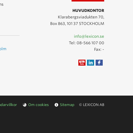
ns
HUVUDKONTOR
Klarabergsviadukten 70,
Box 863, 101 37 STOCKHOLM
info@lexicon.se
Tel:
08-566 107 00
holm
Fax: -
darvillkor
Om cookies
Sitemap
© LEXICON AB