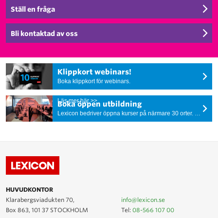
Ställ en fråga
Bli kontaktad av oss
Klippkort webinars!
Boka klippkort för webinars.
Läs mer här >>
Boka öppen utbildning
Lexicon bedriver öppna kurser på närmare 30 orter. Vi erbjuder öppna lärarledda kurser såväl som e-learning och webinarium.
HUVUDKONTOR
Klarabergsviadukten 70,
info@lexicon.se
Box 863, 101 37 STOCKHOLM
Tel:
08-566 107 00