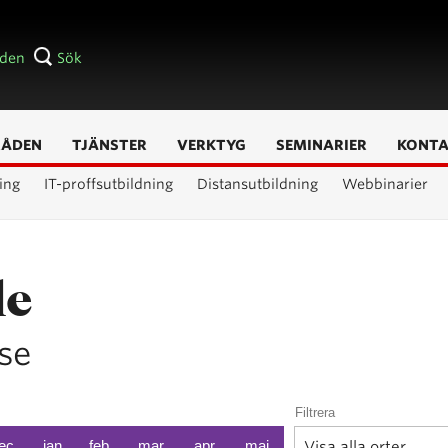
åden
Sök
RÅDEN
TJÄNSTER
VERKTYG
SEMINARIER
KONT
ing
IT-proffsutbildning
Distansutbildning
Webbinarier
le
rse
Filtrera
ec
jan
feb
mar
apr
maj