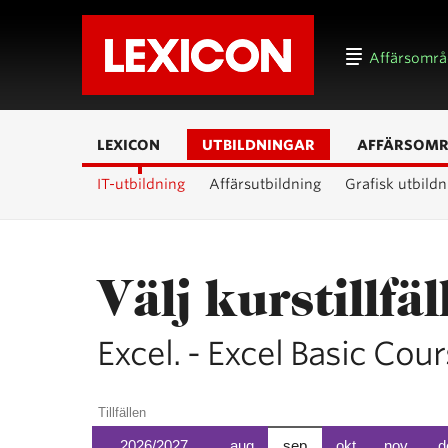
Affärsomr
LEXICON
UTBILDNINGAR
AFFÄRSOM
IT-utbildning
Affärsutbildning
Grafisk utbildn
Välj kurstillfäl
Excel. - Excel Basic Cou
Tillfällen
2026/2027
aug
sep
okt
nov
d