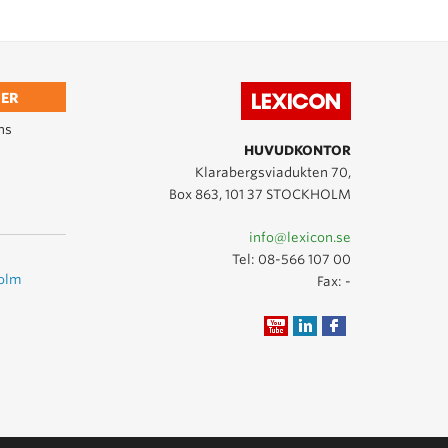
ER
ns
HUVUDKONTOR
Klarabergsviadukten 70,
Box 863, 101 37 STOCKHOLM
info@lexicon.se
Tel:
08-566 107 00
holm
Fax: -