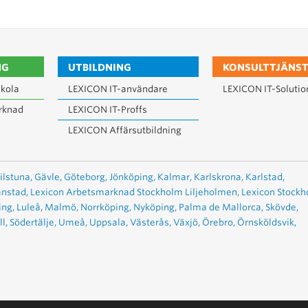
NG
UTBILDNING
KONSULTTJÄNST
kola
LEXICON IT-användare
LEXICON IT-Solutio
rknad
LEXICON IT-Proffs
LEXICON Affärsutbildning
ilstuna,
Gävle,
Göteborg,
Jönköping,
Kalmar,
Karlskrona,
Karlstad,
anstad,
Lexicon Arbetsmarknad Stockholm Liljeholmen,
Lexicon Stock
ing,
Luleå,
Malmö,
Norrköping,
Nyköping,
Palma de Mallorca,
Skövde,
l,
Södertälje,
Umeå,
Uppsala,
Västerås,
Växjö,
Örebro,
Örnsköldsvik,