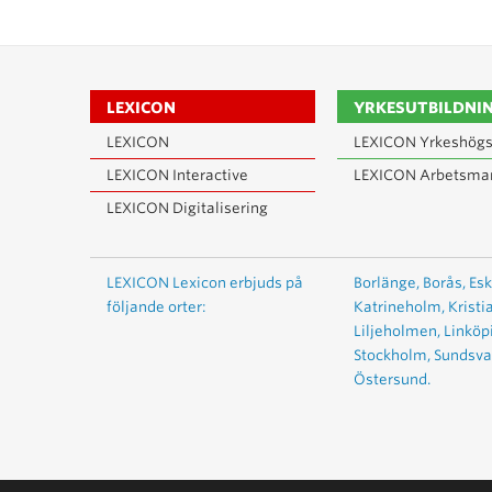
LEXICON
YRKESUTBILDNI
LEXICON
LEXICON Yrkeshögs
LEXICON Interactive
LEXICON Arbetsma
LEXICON Digitalisering
LEXICON Lexicon erbjuds på
Borlänge,
Borås,
Esk
följande orter:
Katrineholm,
Kristi
Liljeholmen,
Linköp
Stockholm,
Sundsval
Östersund.