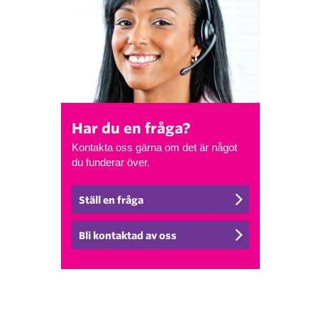
Har du en fråga?
Kontakta oss gärna om det är något
du funderar över.
Ställ en fråga
Bli kontaktad av oss