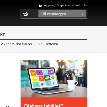
Logga in / Skapa kompetenskonto
Till varukorgen
AKT
Akademiska kurser
Välj schema
Distans istället?