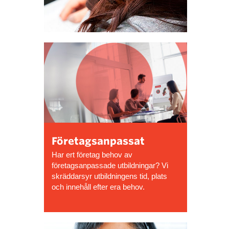
Företagsanpassat
Har ert företag behov av
företagsanpassade utbildningar? Vi
skräddarsyr utbildningens tid, plats
och innehåll efter era behov.