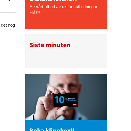
Se vårt utbud av distansutbildningar
HÄR!
s det nog
Sista minuten
Boka klippkort!