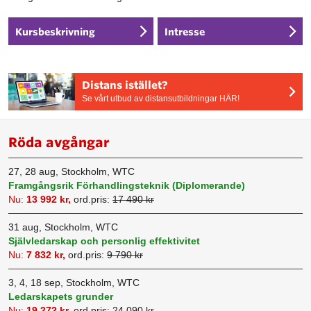
Kursbeskrivning
Intresse
Distans istället?
Se vårt utbud av distansutbildningar HÄR!
Röda avgångar
27, 28 aug, Stockholm, WTC
Framgångsrik Förhandlingsteknik (Diplomerande)
Nu:
13 992 kr,
ord.pris:
17 490 kr
31 aug, Stockholm, WTC
Självledarskap och personlig effektivitet
Nu:
7 832 kr,
ord.pris:
9 790 kr
3, 4, 18 sep, Stockholm, WTC
Ledarskapets grunder
Nu:
19 272 kr,
ord.pris:
24 090 kr