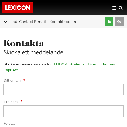
Lead-Contact E-mail - Kontaktperson
Kontakta
Skicka ett meddelande
Skicka intresseanmälan för:
ITIL® 4 Strategist: Direct, Plan and
Improve.
*
Ditt förnamn
*
Efternamn
Företag